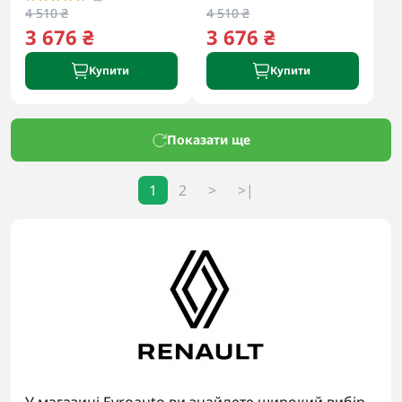
4 510 ₴
4 510 ₴
3 676 ₴
3 676 ₴
Купити
Купити
Показати ще
1
2
>
>|