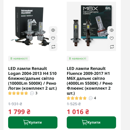
В наявності
В наявності
LED лампи Renault
LED лампи Renault
Logan 2004-2013 H4 S10
Fluence 2009-2017 H1
ближнє/дальнє світло
M6X дальнє світло
(10000Lm 5000K) / Рено
(4000Lm 5500K) / Рено
Логан (комплект 2 шт.)
Флюенс (комплект 2
шт.)
3
4
1 931 ₴
1 525 ₴
1 799 ₴
1 016 ₴
Купити
Купити