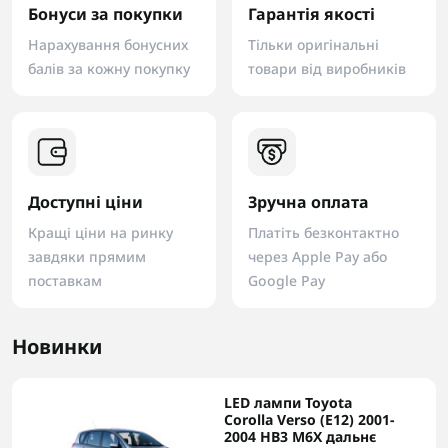
Бонуси за покупки
Гарантія якості
Нарахування бонусних
Тільки оригінальні
балів за кожну покупку
товари від виробників
Доступні ціни
Зручна оплата
Кращі ціни на ринку
Платіть безконтактно
завдяки прямим
через Apple Pay або
поставкам
Google Pay
Новинки
LED лампи Toyota
Corolla Verso (E12) 2001-
2004 HB3 M6X дальнє