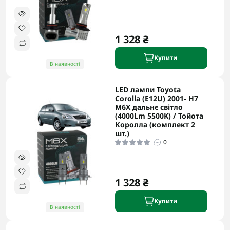
1 328 ₴
Купити
В наявності
LED лампи Toyota
Corolla (E12U) 2001- H7
M6X дальнє світло
(4000Lm 5500K) / Тойота
Королла (комплект 2
шт.)
0
1 328 ₴
Купити
В наявності