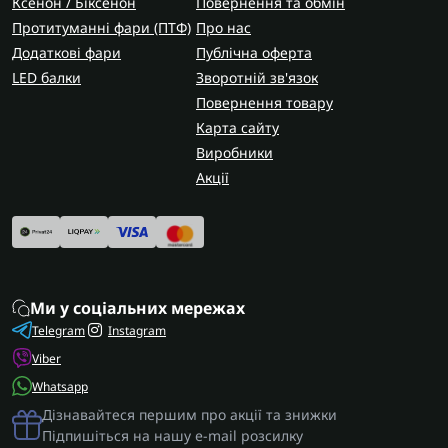
Ксенон / Біксенон
Повернення та обмін
Протитуманні фари (ПТФ)
Про нас
Додаткові фари
Публічна оферта
LED балки
Зворотній зв'язок
Повернення товару
Карта сайту
Виробники
Акції
Ми у соціальних мережах
Telegram
Instagram
Viber
Whatsapp
Дізнавайтеся першим про акції та знижки
Підпишіться на нашу e-mail розсилку