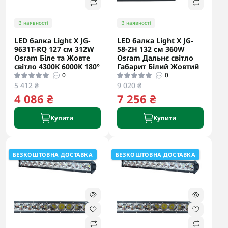
В наявності
В наявності
LED балка Light X JG-
LED балка Light X JG-
9631T-RQ 127 см 312W
58-ZH 132 см 360W
Osram Біле та Жовте
Osram Дальнє світло
світло 4300K 6000K 180°
Габарит Білий Жовтий
0
0
5 412 ₴
9 020 ₴
4 086 ₴
7 256 ₴
Купити
Купити
БЕЗКОШТОВНА ДОСТАВКА
БЕЗКОШТОВНА ДОСТАВКА