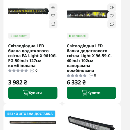
В наявності
В наявності
Світлодіодна LED
Світлодіодна LED
балка додаткового
балка додаткового
світла EA Light X 9610G-
світла Light X 96-59-C-
FG-50inch 127см
40inch 102см
комбінована
панорамна
комбінована
0
0
3 982 ₴
6 332 ₴
Купити
Купити
БЕЗКОШТОВНА ДОСТАВКА