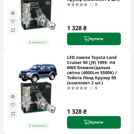
0
1 328 ₴
Купити
В наявності
LED лампи Toyota Land
Cruiser 90 (J9) 1995- H4
M6X ближнє/дальнє
світло (4000Lm 5500K) /
Тойота Ленд Крузер 90
(комплект 2 шт.)
0
1 328 ₴
Купити
В наявності