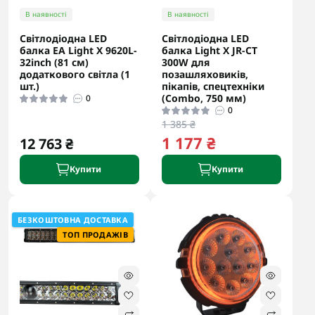
В наявності
В наявності
Світлодіодна LED
Світлодіодна LED
балка EA Light X 9620L-
балка Light X JR-CT
32inch (81 см)
300W для
додаткового світла (1
позашляховиків,
шт.)
пікапів, спецтехніки
(Combo, 750 мм)
0
0
1 385 ₴
1 177 ₴
12 763 ₴
Купити
Купити
БЕЗКОШТОВНА ДОСТАВКА
ТОП ПРОДАЖІВ