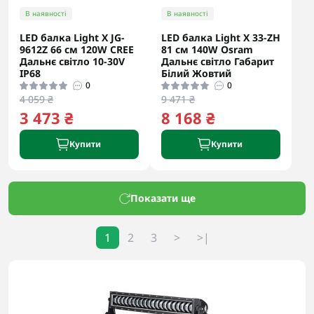
В наявності
В наявності
LED балка Light X JG-
LED балка Light X 33-ZH
9612Z 66 см 120W CREE
81 см 140W Osram
Дальнє світло 10-30V
Дальнє світло Габарит
IP68
Білий Жовтий
0
0
4 059 ₴
9 471 ₴
3 473 ₴
8 168 ₴
Купити
Купити
Показати ще
1
2
3
>
>|