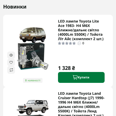
Новинки
LED лампи Toyota Lite
Ace 1983- H4 M6X
ближнє/дальнє світло
(4000Lm 5500K) / Тойота
Літ Айс (комплект 2 шт.)
0
1 328 ₴
Купити
В наявності
LED лампи Toyota Land
Cruiser Hardtop (J7) 1990-
1996 H4 M6X ближнє/
дальнє світло (4000Lm
5500K) / Тойота Ленд
Крузер (комплект 2 шт.)