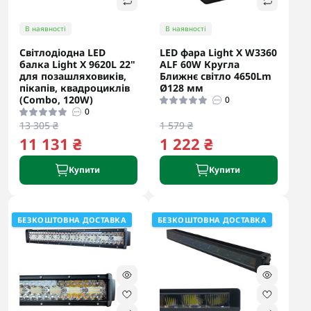
В наявності
В наявності
Світлодіодна LED
LED фара Light X W3360
балка Light X 9620L 22"
ALF 60W Кругла
для позашляховиків,
Ближнє світло 4650Lm
пікапів, квадроциклів
Ø128 мм
(Combo, 120W)
0
0
13 305 ₴
1 579 ₴
11 131 ₴
1 222 ₴
Купити
Купити
БЕЗКОШТОВНА ДОСТАВКА
БЕЗКОШТОВНА ДОСТАВКА