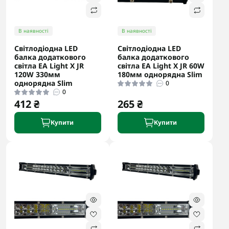
В наявності
В наявності
Світлодіодна LED
Світлодіодна LED
балка додаткового
балка додаткового
світла EA Light X JR
світла EA Light X JR 60W
120W 330мм
180мм однорядна Slim
однорядна Slim
0
0
412 ₴
265 ₴
Купити
Купити