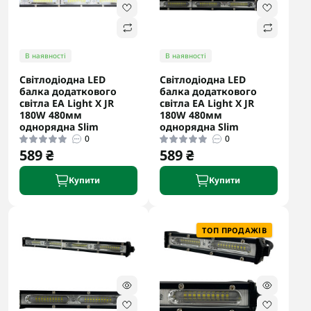
В наявності
В наявності
Світлодіодна LED
Світлодіодна LED
балка додаткового
балка додаткового
світла EA Light X JR
світла EA Light X JR
180W 480мм
180W 480мм
однорядна Slim
однорядна Slim
0
0
589 ₴
589 ₴
Купити
Купити
ТОП ПРОДАЖІВ