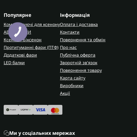
Популярне
Інформація
Комплектуючі для ксенону
Оплата і доставка
АВТОЛАМПИ
Контакти
Ксенон / Біксенон
Повернення та обмін
Протитуманні фари (ПТФ)
Про нас
Додаткові фари
Публічна оферта
LED балки
Зворотній зв'язок
Повернення товару
Карта сайту
Виробники
Акції
Ми у соціальних мережах