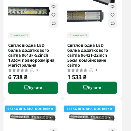
В наявності
В наявності
Світлодіодна LED
Світлодіодна LED
балка додаткового
балка додаткового
світла 9613F-52inch
світла 9642T-22inch
132см повнорозмірна
56см комбіноване
магістральна
світло
0
0
6 738 ₴
1 533 ₴
Купити
Купити
БЕЗКОШТОВНА ДОСТАВКА
БЕЗКОШТОВНА ДОСТАВКА