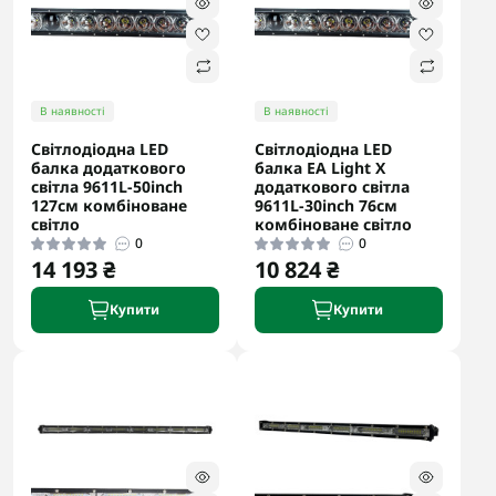
В наявності
В наявності
Світлодіодна LED
Світлодіодна LED
балка додаткового
балка EA Light X
світла 9611L-50inch
додаткового світла
127см комбіноване
9611L-30inch 76см
світло
комбіноване світло
0
0
14 193 ₴
10 824 ₴
Купити
Купити