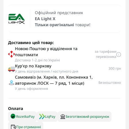
Офіційний представник
EA Light X
Тільки оригінальні
товари!
Доставимо цей товар:
Новою Поштою у відділення та
за тарифами
поштомати
перевізника
Доставка 1-2 дні по Україні
Кур’єр по Харкову
300 грн
У день відправлення / наступного дня
Самовивіз (м. Харків, пл. Кононенка 1,
Безкоштовно
авторинок ЛОСК — 7 ряд, 1 місце)
У день оформлення
Оплата
RozetkaPay
LiqPay
Безготівковий розрахунок
При отриманні