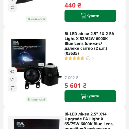
440 ₴
Купити
В наявності
Bi-LED лінзи 2.5" FX-2 EA
Light X 52/62W 6000K
Blue Lens ближнє/
далеке світло (2 шт.)
(03635)
5
7 002 ₴
5 601 ₴
Купити
В наявності
Bi-LED лінзи 2.5" X14
Upgrade EA Light X
65/75W 6000K Blue Lens,
подвійний рефлектор