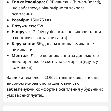
Тип світлодіода:
COB-панель (Chip-on-Board),
що забезпечує рівномірне та яскраве
освітлення
Розміри:
150×75 мм
Потужність:
5W
Напруга:
12–24V (універсальне використання
в легкових і вантажних авто)
Керування:
Вбудована кнопка вмикання/
вимикання
Монтаж:
Легке встановлення за допомогою
двостороннього скотчу та саморізів (йдуть у
комплекті)
Завдяки технології COB світильник відрізняється
високою яскравістю та довговічністю,
забезпечуючи комфортне освітлення у будь-яких
умовах експлуатації.