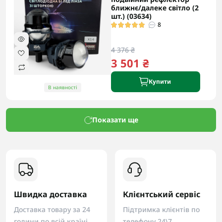
ближнє/далеке світло (2
шт.) (03634)
8
4 376 ₴
3 501 ₴
Купити
В наявності
Показати ще
Швидка доставка
Клієнтський сервіс
Доставка товару за 24
Підтримка клієнтів по
години по всій країні
телефону 24\7