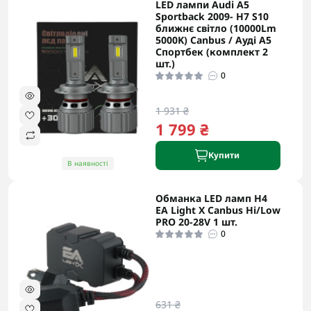
LED лампи Audi A5
Sportback 2009- H7 S10
ближнє світло (10000Lm
5000K) Canbus / Ауді А5
Спортбек (комплект 2
шт.)
0
1 931 ₴
1 799 ₴
Купити
В наявності
Обманка LED ламп H4
EA Light X Canbus Hi/Low
PRO 20-28V 1 шт.
0
631 ₴