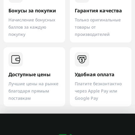
Бонусы за покупки
Гарантия качества
Начисление бонусных
Только оригинальные
баллов за каждую
товары от
покупку
производителей
Доступные цены
Удобная оплата
Лучшие цены на рынке
Платите безконтактно
благодаря прямым
через Apple Pay или
поставкам
Google Pay