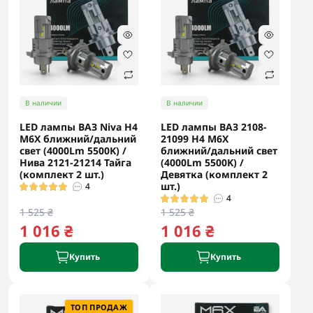
В наличии
В наличии
LED лампы ВАЗ Niva H4
LED лампы ВАЗ 2108-
M6X ближний/дальний
21099 H4 M6X
свет (4000Lm 5500K) /
ближний/дальний свет
Нива 2121-21214 Тайга
(4000Lm 5500K) /
(комплект 2 шт.)
Девятка (комплект 2
шт.)
4
4
1 525 ₴
1 525 ₴
1 016 ₴
1 016 ₴
Купить
Купить
ТОП ПРОДАЖ