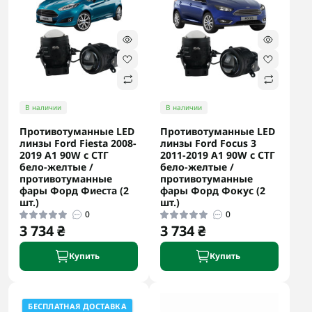
В наличии
В наличии
Противотуманные LED
Противотуманные LED
линзы Ford Fiesta 2008-
линзы Ford Focus 3
2019 А1 90W с СТГ
2011-2019 А1 90W с СТГ
бело-желтые /
бело-желтые /
противотуманные
противотуманные
фары Форд Фиеста (2
фары Форд Фокус (2
шт.)
шт.)
0
0
3 734 ₴
3 734 ₴
Купить
Купить
БЕСПЛАТНАЯ ДОСТАВКА