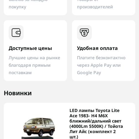
покупку
производителей
Доступные цены
Удобная оплата
Лучшие цены на рынке
Платите безконтактно
благодаря прямым
через Apple Pay или
поставкам
Google Pay
Новинки
LED лампы Toyota Lite
Ace 1983- H4 M6X
ближний/дальний свет
(4000Lm 5500K) / Тойота
Лит Айс (комплект 2
шт.)