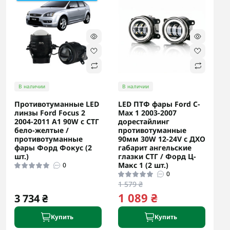
В наличии
В наличии
Противотуманные LED
LED ПТФ фары Ford C-
линзы Ford Focus 2
Max 1 2003-2007
2004-2011 А1 90W с СТГ
дорестайлинг
бело-желтые /
противотуманные
противотуманные
90мм 30W 12-24V с ДХО
фары Форд Фокус (2
габарит ангельские
шт.)
глазки СТГ / Форд Ц-
Макс 1 (2 шт.)
0
0
1 579 ₴
1 089 ₴
3 734 ₴
Купить
Купить