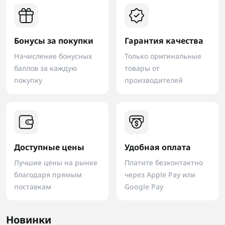
Бонусы за покупки
Гарантия качества
Начисление бонусных
Только оригинальные
баллов за каждую
товары от
покупку
производителей
Доступные цены
Удобная оплата
Лучшие цены на рынке
Платите безконтактно
благодаря прямым
через Apple Pay или
поставкам
Google Pay
Новинки