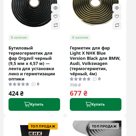
В наличии
В наличии
Бутиловый
Герметик для фар
термогерметик для
Light X NHK Blue
фар Orgavil черный
Version Black для BMW,
(9,5 мм х 4,57 м) —
Audi, Volkswagen
лента для установки
(термогерметик,
линз и герметизации
чёрный, 4м)
оптики
0
0
798 ₴
677 ₴
424 ₴
Купить
Купить
ТОП ПРОДАЖ
ТОП ПРОДАЖ