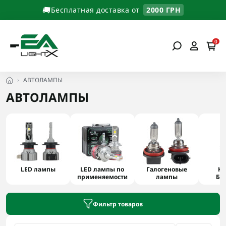
🚚
Бесплатная доставка от
2000 ГРН
0
АВТОЛАМПЫ
АВТОЛАМПЫ
LED лампы
LED лампы по
Галогеновые
Кс
применяемости
лампы
Би
Фильтр товаров