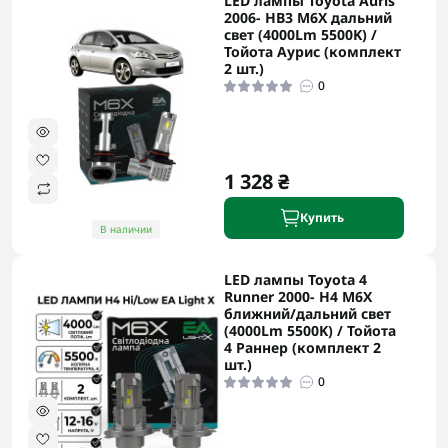
LED лампы Toyota Auris
2006- HB3 M6X дальний
свет (4000Lm 5500K) /
Тойота Аурис (комплект
2 шт.)
0
1 328 ₴
Купить
В наличии
LED лампы Toyota 4
Runner 2000- H4 M6X
ближний/дальний свет
(4000Lm 5500K) / Тойота
4 Раннер (комплект 2
шт.)
0