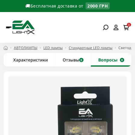
🚚
Бесплатная доставка от
2000 ГРН
0
АВТОЛАМПЫ
LED лампы
Стандартные LED лампы
Светодио
Характеристики
Отзывы
Вопросы
0
0