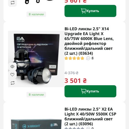
5 601 ₴
Купить
В наличии
Bi-LED линзы 2.5" X14
Upgrade EA Light X
65/75W 6000K Blue Lens,
двойной рефлектор
ближний/дальний свет
(2 шт.) (03634)
8
4 376 ₴
3 501 ₴
Купить
В наличии
Bi-LED линзы 2.5" X2 EA
Light X 40/50W 5500K CSP
ближний/дальний свет
(2 шт.) (03096)
0