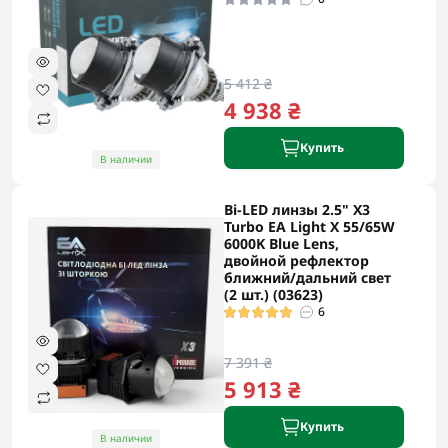
5 412 ₴
4 938 ₴
Купить
В наличии
Bi-LED линзы 2.5" X3
Turbo EA Light X 55/65W
6000K Blue Lens,
двойной рефлектор
ближний/дальний свет
(2 шт.) (03623)
6
7 391 ₴
5 913 ₴
Купить
В наличии