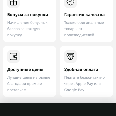
Бонусы за покупки
Гарантия качества
Начисление бонусных
Только оригинальные
баллов за каждую
товары от
покупку
производителей
Доступные цены
Удобная оплата
Лучшие цены на рынке
Платите безконтактно
благодаря прямым
через Apple Pay или
поставкам
Google Pay